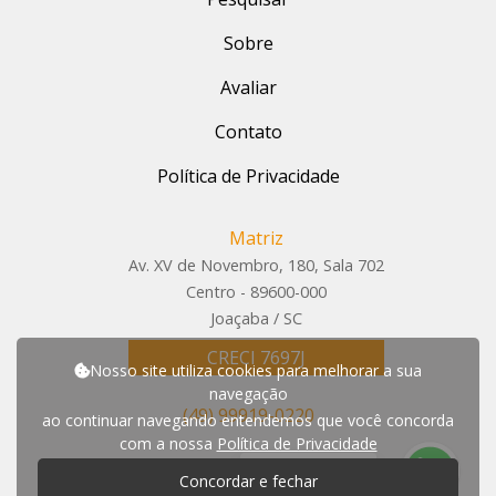
Sobre
Avaliar
Contato
Política de Privacidade
Matriz
Av. XV de Novembro, 180, Sala 702
Centro - 89600-000
Joaçaba / SC
CRECI 7697J
Nosso site utiliza cookies para melhorar a sua
navegação
(49) 99919-0220
ao continuar navegando entendemos que você concorda
com a nossa
Política de Privacidade
P
r
e
c
i
s
a
d
e
a
j
u
d
a
?
Concordar e fechar