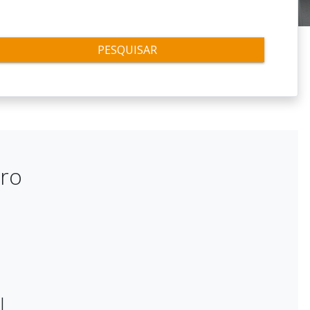
PESQUISAR
tro
L