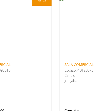
Venda
ERCIAL
SALA COMERCIAL
095818
Código: 40120873
Centro
Joaçaba
,00
Consulte