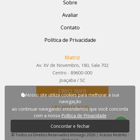
Sobre
Avaliar
Contato
Política de Privacidade
Matriz
Av. XV de Novembro, 180, Sala 702
Centro - 89600-000
Joaçaba / SC
CRECI 7697J
Nosso site utiliza cookies para melhorar a sua
navegação
(49) 99919-0220
ao continuar navegando entendemos que você concorda
com a nossa
Política de Privacidade
P
r
e
c
i
s
a
d
e
a
j
u
d
a
?
Concordar e fechar
© Todos os Direitos Reservados Imovago 2026
|
Acesso Restrito
-